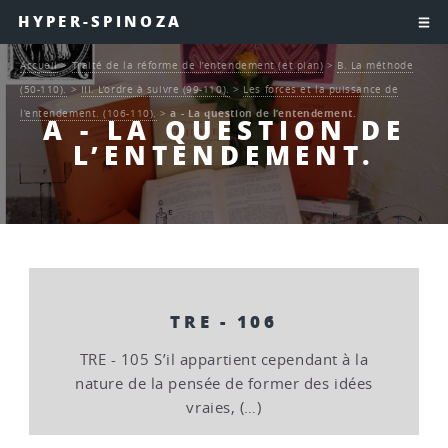
HYPER-SPINOZA
Accueil
>
Traité de la réforme de l’entendement (et plan)
>
B. La méthode
(50-110).
>
III. L’ordre à suivre (99-110).
>
Les forces et la puissance de
l’entendement. (106-110).
>
a - La question de l’entendement.
A - LA QUESTION DE
L’ENTENDEMENT.
TRE - 106
TRE - 105 S’il appartient cependant à la
nature de la pensée de former des idées
vraies, (…)