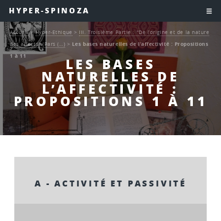
HYPER-SPINOZA
Accueil
>
Hyper-Ethique
>
III. Troisième Partie : "De l’origine et de la nature
des affects" (Pars (…)
>
Les bases naturelles de l’affectivité : Propositions
1 à 11
LES BASES
NATURELLES DE
L’AFFECTIVITÉ :
PROPOSITIONS 1 À 11
A - ACTIVITÉ ET PASSIVITÉ