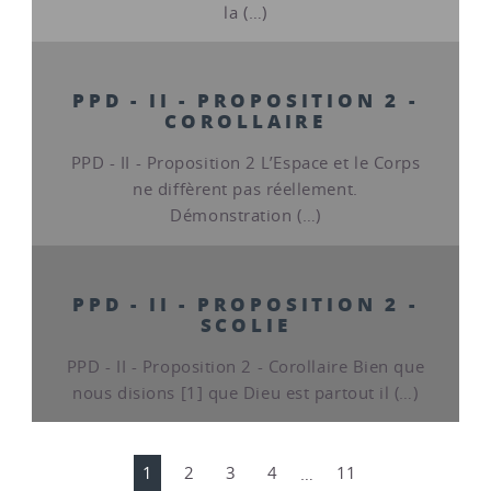
la (…)
PPD - II - PROPOSITION 2 -
COROLLAIRE
PPD - II - Proposition 2 L’Espace et le Corps
ne diffèrent pas réellement.
Démonstration (…)
PPD - II - PROPOSITION 2 -
SCOLIE
PPD - II - Proposition 2 - Corollaire Bien que
nous disions [1] que Dieu est partout il (…)
1
2
3
4
…
11