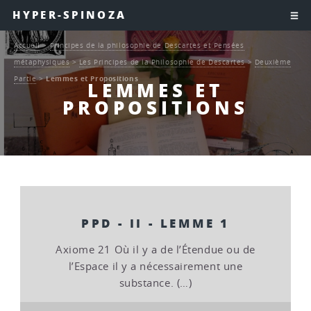
HYPER-SPINOZA
Accueil
>
Principes de la philosophie de Descartes et Pensées
métaphysiques
>
Les Principes de la Philosophie de Descartes
>
Deuxième
Partie
>
Lemmes et Propositions
LEMMES ET
PROPOSITIONS
PPD - II - LEMME 1
Axiome 21 Où il y a de l’Étendue ou de
l’Espace il y a nécessairement une
substance. (…)