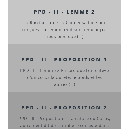
PPD - II - LEMME 2
La Raréfaction et la Condensation sont
conçues clairement et distinctement par
nous bien que (…)
PPD - II - PROPOSITION 1
PPD - II - Lemme 2 Encore que l’on enlève
d’un corps la dureté, le poids et les
autres (…)
PPD - II - PROPOSITION 2
PPD - II - Proposition 1 La nature du Corps,
autrement dit de la matière consiste dans