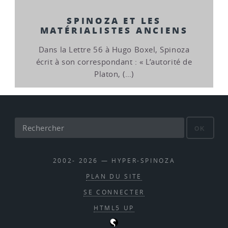
SPINOZA ET LES
MATÉRIALISTES ANCIENS
Dans la Lettre 56 à Hugo Boxel, Spinoza
écrit à son correspondant : « L’autorité de
Platon, (…)
OK
2002- 2026 — HYPER-SPINOZA
PLAN DU SITE
SE CONNECTER
HTML5 UP