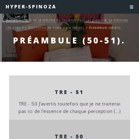
HYPER-SPINOZA
Accueil
>
Traité de la réforme de l’entendement (et plan)
>
B. La méthode
(50-110).
>
I. Distinction de l’idée vraie (50-90).
>
Préambule (50-51).
PRÉAMBULE (50-51).
TRE - 51
TRE - 50 J’avertis toutefois que je ne traiterai
pas ici de l’essence de chaque perception (…)
TRE - 50