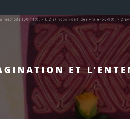
La méthode (50-110).
>
I. Distinction de l’idée vraie (50-90).
>
D’av
MAGINATION ET L’ENT