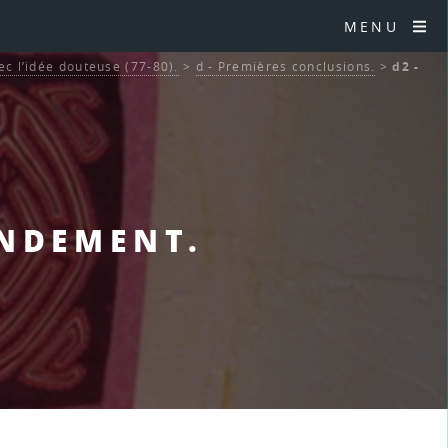
MENU
ec l’idée douteuse (77-80).
>
d - Premières conclusions.
>
d2 -
ENDEMENT.