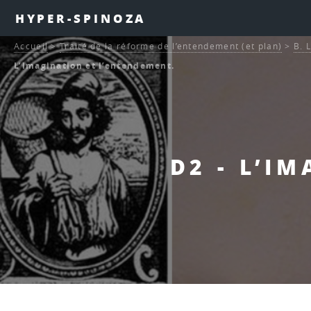
HYPER-SPINOZA
Accueil
>
Traité de la réforme de l’entendement (et plan)
>
B. 
L’imagination et l’entendement.
D2 - L’I