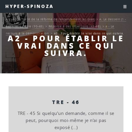
HYPER-SPINOZA
Accueil
>
Traité de la réforme de l’entendement (et plan)
>
A. Le dessein (1 -
48)
>
III. La Voie (30-48).
>
Réponse à des objections (43-48).
>
a - Le
recours à la démonstration.
>
a2 - Pour établir le vrai dans ce qui suivra.
A2 - POUR ÉTABLIR LE
VRAI DANS CE QUI
SUIVRA.
TRE - 46
TRE - 45 Si quelqu’un demande, comme il se
peut, pourquoi moi-même je n’ai pas
exposé (…)