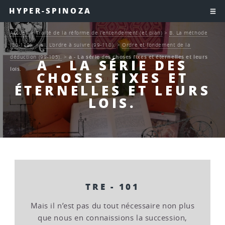
HYPER-SPINOZA
Accueil
>
Traité de la réforme de l’entendement (et plan)
>
B. La méthode
(50-110).
>
III. L’ordre à suivre (99-110).
>
Ordre et fondement de la
déduction (99-105).
>
a - La série des choses fixes et éternelles et leurs
A - LA SÉRIE DES
lois.
CHOSES FIXES ET
ÉTERNELLES ET LEURS
LOIS.
TRE - 101
Mais il n’est pas du tout nécessaire non plus
que nous en connaissions la succession,