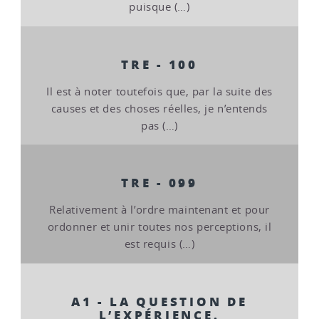
puisque (…)
TRE - 100
Il est à noter toutefois que, par la suite des
causes et des choses réelles, je n’entends
pas (…)
TRE - 099
Relativement à l’ordre maintenant et pour
ordonner et unir toutes nos perceptions, il
est requis (…)
A1 - LA QUESTION DE
L’EXPÉRIENCE.