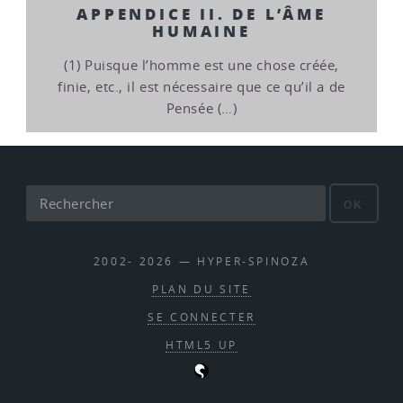
APPENDICE II. DE L’ÂME
HUMAINE
(1) Puisque l’homme est une chose créée,
finie, etc., il est nécessaire que ce qu’il a de
Pensée (…)
OK
2002- 2026 — HYPER-SPINOZA
PLAN DU SITE
SE CONNECTER
HTML5 UP