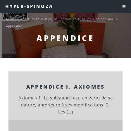
HYPER-SPINOZA
Accueil
>
Court traité de Dieu, de l’homme et de la santé de son âme.
>
Appendice
APPENDICE
APPENDICE I. AXIOMES
Axiomes 1. La substance est, en vertu de sa
nature, antérieure à ses modifications. 2.
Les (…)