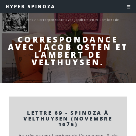
HYPER-SPINOZA
Accueil
>
Lettres
>
Correspondance avec Jacob Osten et Lambert de
Velthuysen.
CORRESPONDANCE
AVEC JACOB OSTEN ET
LAMBERT DE
VELTHUYSEN.
LETTRE 69 - SPINOZA À
VELTHUYSEN (NOVEMBRE
1675)
Au très savant Lambert de Velthuysen, B. de