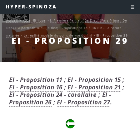
HYPER-SPINOZA
Accueil
>
Hyper-Ethique
>
I. Première Partie : "De Dieu" (Pars Prima : De
Deo)
>
A partir de Dieu ( a deo) : Propositions 16 à 36
>
b - La nature
naturée
>
La réalité modale du point de vue du fini
>
EI - Proposition 29
EI - PROPOSITION 29
EI - Proposition 11
;
EI - Proposition 15
;
EI - Proposition 16
;
EI - Proposition 21
;
EI - Proposition 24 - corollaire
;
EI -
Proposition 26
;
EI - Proposition 27
.