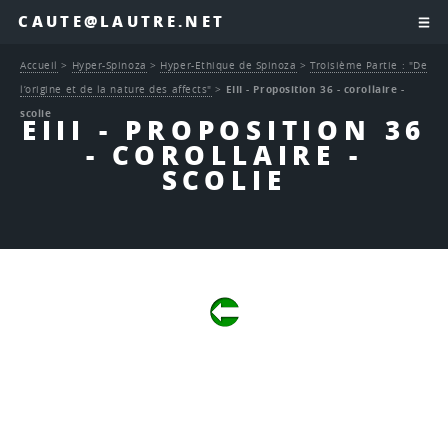
CAUTE@LAUTRE.NET
Accueil
>
Hyper-Spinoza
>
Hyper-Ethique de Spinoza
>
Troisième Partie : "De
l’origine et de la nature des affects"
>
EIII - Proposition 36 - corollaire -
scolie
EIII - PROPOSITION 36
- COROLLAIRE -
SCOLIE