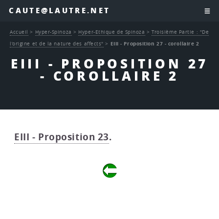
CAUTE@LAUTRE.NET
Accueil
>
Hyper-Spinoza
>
Hyper-Ethique de Spinoza
>
Troisième Partie : "De
l’origine et de la nature des affects"
>
EIII - Proposition 27 - corollaire 2
EIII - PROPOSITION 27
- COROLLAIRE 2
EIII - Proposition 23
.