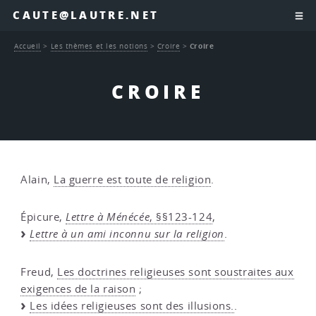
CAUTE@LAUTRE.NET
Accueil
>
Les thèmes et les notions
>
Croire
>
Croire
CROIRE
Alain,
La guerre est toute de religion
.
Épicure,
Lettre à Ménécée
, §§123-124
,
Lettre à un ami inconnu sur la religion
.
Freud,
Les doctrines religieuses sont soustraites aux
exigences de la raison
;
Les idées religieuses sont des illusions.
.