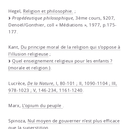
Hegel,
Religion et philosophie.
;
Propédeutique philosophique
, 3ème cours, §207,
Denoël/Gonthier, coll « Médiations », 1977, p.175-
177.
Kant,
Du principe moral de la religion qui s’oppose à
l’illusion religieuse
;
Quel enseignement religieux pour les enfants ?
(morale et religion.)
.
Lucrèce,
De la Nature
, I, 80-101 ; II, 1090-1104 ; III,
978-1023 ; V, 146-234, 1161-1240
.
Marx,
L’opium du peuple
.
Spinoza,
Nul moyen de gouverner n’est plus efficace
que la superstition
.