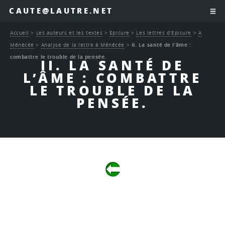
CAUTE@LAUTRE.NET
Accueil
>
Les auteurs et les textes
>
Epicure
>
Les lettres d’Epicure
>
A
Ménécée
>
Analyse de la lettre à Ménécée
>
II. La santé de l’âme :
combattre le trouble de la pensée.
II. LA SANTÉ DE
L’ÂME : COMBATTRE
LE TROUBLE DE LA
PENSÉE.