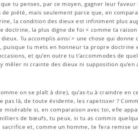
 que tu penses, par ce moyen, gagner leur faveur
s de piété, mais seulement parce que, en compara
ine, la condition des dieux est infiniment plus aug
doctrine, la plus digne de foi < comme ta raison do
x dieux. Tu accomplis ainsi > une chose qui donne 
ps, puisque tu mets en honneur ta propre doctrine 
occasions, et qu’en outre tu t’accommodes de quel
y mêler ni crainte des dieux ni supposition qu’en ag
omme on se plaît à dire), qu’as-tu à craindre en ce
-ce pas là, de toute évidente, les rapetisser ? Co
misérable si, en comparaison avec toi, elle appara
e milliers de bœufs, tu peux, si tu as commis quelq
u sacrifice et, comme un homme, te fera remise une