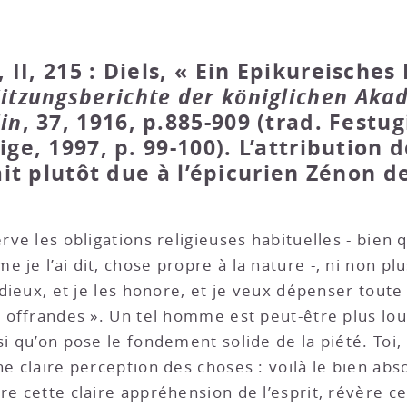
II, 215 : Diels, « Ein Epikureische
Sitzungsberichte der königlichen Aka
in
, 37, 1916, p.885-909 (trad. Festu
ige, 1997, p. 99-100). L’attribution 
ait plutôt due à l’épicurien Zénon d
rve les obligations religieuses habituelles - bien 
je l’ai dit, chose propre à la nature -, ni non plu
s dieux, et je les honore, et je veux dépenser toute
s offrandes ». Un tel homme est peut-être plus lou
si qu’on pose le fondement solide de la piété. Toi
ne claire perception des choses : voilà le bien ab
re cette claire appréhension de l’esprit, révère ce