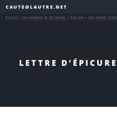
CAUTE@LAUTRE.NET
Accueil
>
Les auteurs et les textes
>
Epicure
>
Les lettres d’Ep
LETTRE D’ÉPICUR