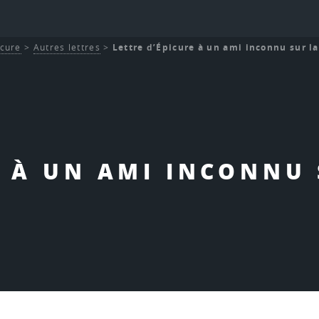
icure
>
Autres lettres
>
Lettre d’Épicure à un ami inconnu sur la
E À UN AMI INCONNU 