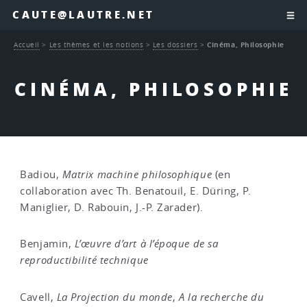
CAUTE@LAUTRE.NET
Accueil
>
Les thèmes et les notions
>
Les dossiers
>
Cinéma, Philosophie
CINÉMA, PHILOSOPHIE
Badiou,
Matrix machine philosophique
(en
collaboration avec Th. Benatouil, E. Düring, P.
Maniglier, D. Rabouin, J.-P. Zarader).
Benjamin,
L’œuvre d’art à l’époque de sa
reproductibilité technique
Cavell,
La Projection du monde
,
A la recherche du