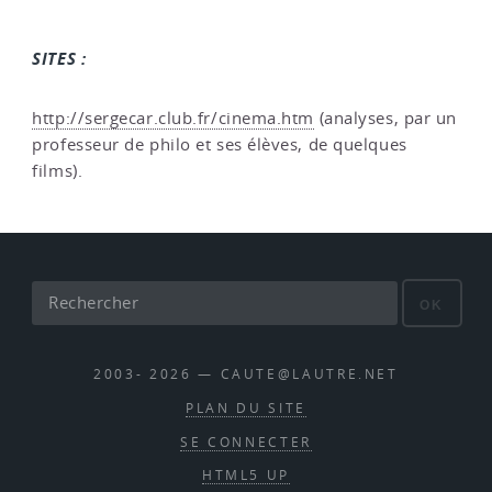
SITES :
http://sergecar.club.fr/cinema.htm
(analyses, par un
professeur de philo et ses élèves, de quelques
films).
OK
2003- 2026 — CAUTE@LAUTRE.NET
PLAN DU SITE
SE CONNECTER
HTML5 UP