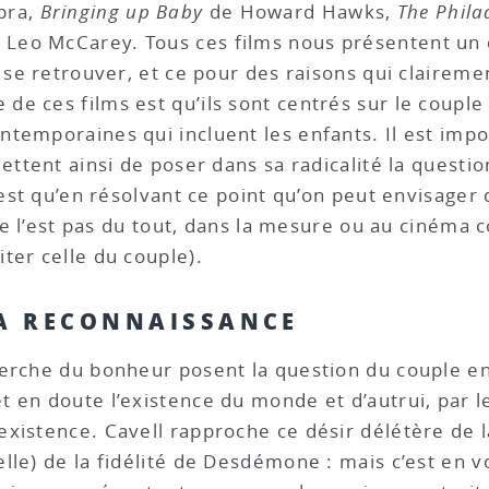
pra,
Bringing up Baby
de Howard Hawks,
The Phila
 Leo McCarey. Tous ces films nous présentent un 
 se retrouver, et ce pour des raisons qui clairemen
e ces films est qu’ils sont centrés sur le couple 
temporaines qui incluent les enfants. Il est impo
ettent ainsi de poser dans sa radicalité la questi
’est qu’en résolvant ce point qu’on peut envisager 
 ne l’est pas du tout, dans la mesure ou au cinéma 
ter celle du couple).
LA RECONNAISSANCE
erche du bonheur posent la question du couple en 
 en doute l’existence du monde et d’autrui, par l
xistence. Cavell rapproche ce désir délétère de 
le) de la fidélité de Desdémone : mais c’est en vo