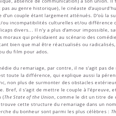
hique, absence de communication) à son union. Il 
t pas au genre historique), le cinéaste d’aujourd’h
ale d’un couple étant largement atténués. D’où la 
ou incompatibilités culturelles et/ou différence
caps divers... Il n’y a plus d’amour impossible, sa
ts moraux qui présidaient au scénario des comédi
nt bien que mal être réactualisés ou radicalisés,
 ou du film pour ados.
médie du remariage, par contre, il ne s’agit pas d
t toute la différence, qui explique aussi la pérenn
c, non plus de surmonter des obstacles extérieurs
e. Bref, il s’agit de mettre le couple à l’épreuve,
 (
The State of the Union
, comme le dit un titre d
etrouve cette structure du remariage dans un nom
erche du bonheur sont parmi les plus célèbres :
Th