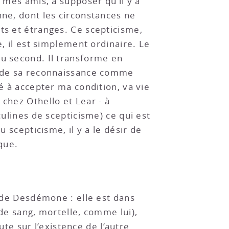
 mes amis, à supposer qu’il y a
nne, dont les circonstances ne
ts et étranges. Ce scepticisme,
e, il est simplement ordinaire. Le
du second. Il transforme en
i, de sa reconnaissance comme
té à accepter ma condition, va vie
chez Othello et Lear - à
culines de scepticisme) ce qui est
u scepticisme, il y a le désir de
que.
té de Desdémone : elle est dans
 de sang, mortelle, comme lui),
ute sur l’existence de l’autre