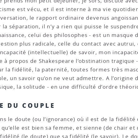
je prends mon petit déjeuner, je sors, discute avec
isme est vécu, et il est interne à ma vie quotidie
nversation, le rapport ordinaire devenus angoissan
la séparation, il n’y a rien qui puisse le suspendr
naissance, celui des philosophes - est un masque 
stion plus radicale, celle du contact avec autru
ncapacité (intellectuelle) de savoir, mon incapaci
 à propos de Shakespeare l’obstination tragique - 
r la fidélité, la paternité, toutes formes très mas
le, un savoir qu’on ne veut admettre. A l’origine d
que, la solitude - en une difficulté d’ordre théori
E DU COUPLE
ns le doute (ou l’ignorance) où il est de la fidéli
 qu’elle est bien sa femme, et sienne (de chair et
idélité (le doute) que sa fidélité (le savoir). Le do