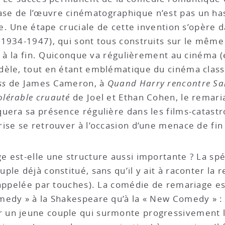
e de l’œuvre cinématographique n’est pas un hasa
le. Une étape cruciale de cette invention s’opère 
(1934-1947), qui sont tous construits sur le mêm
ie à la fin. Quiconque va régulièrement au cinéma 
dèle, tout en étant emblématique du cinéma classi
ss
de James Cameron, à
Quand Harry rencontre Sal
olérable cruauté
de Joel et Ethan Cohen, le remari
quera sa présence régulière dans les films-cata
crise se retrouver à l’occasion d’une menace de fi
 est-elle une structure aussi importante ? La spé
le déjà constitué, sans qu’il y ait à raconter la r
rappelée par touches). La comédie de remariage es
edy » à la Shakespeare qu’à la « New Comedy » : i
un jeune couple qui surmonte progressivement le