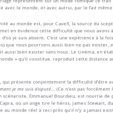
riage représentent sur un mode comique ce trait d
té avec le monde, et avec autrui, par le fait même 
ité au monde est, pour Cavell, la source du scepti
et en évidence cette difficulté que nous avons à
’où je suis absent. C’est une expérience à la fois
ns) que nous pourrions aussi bien ne pas existe
t aussi bien exister sans nous. Le cinéma, en éta
 monde » qu’il constitue, reproduit cette distance
 qui présente conjointement la difficulté d’être a
ent je me suis disputé...
(Ce n’est pas forcément l
n scénariste, Emmanuel Bourdieu, est nourrie de 
Capra, où un ange tire le héros, James Stewart, du
au monde réel à ceci près qu’il n’y a jamais exis