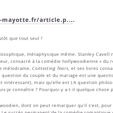
-mayotte.fr/article.p...
.
tôt que tout seul ?
ilosophique, métaphysique même. Stanley Cavell n
heur, consacré à la comédie hollywoodienne « du r
r le mélodrame,
Contesting Tears
, et ses livres con
question du couple et du mariage est une questio
nt intéressant), mais qu’elle est LA question philos
uis-je connaître ? Pourquoi y a-t-il quelque chose p
woodien, dont on peut remarquer qu’il s’est, pour 
. Le succès permanent de la comédie romantique o