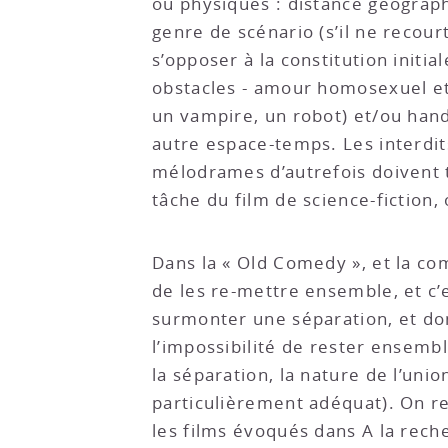
ou physiques : distance géograp
genre de scénario (s’il ne recour
s’opposer à la constitution initi
obstacles - amour homosexuel et/
un vampire, un robot) et/ou handi
autre espace-temps. Les interdi
mélodrames d’autrefois doivent ta
tâche du film de science-fiction,
Dans la « Old Comedy », et la co
de les re-mettre ensemble, et c’es
surmonter une séparation, et don
l’impossibilité de rester ensembl
la séparation, la nature de l’union
particulièrement adéquat). On r
les films évoqués dans A la rech