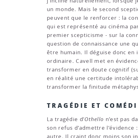
j’incline naturellement, lorsque 
un monde. Mais le second sceptic
peuvent que le renforcer : la co
qui est représenté au cinéma par 
premier scepticisme - sur la con
question de connaissance une que
être humain. Il déguise donc en i
ordinaire. Cavell met en évidence
transformer en doute cognitif (su
en réalité une certitude intolérab
transformer la finitude métaphysi
TRAGÉDIE ET COMÉDI
La tragédie d’
Othello
n’est pas da
son refus d’admettre l’évidence :
autre. Il craint donc moins son inf