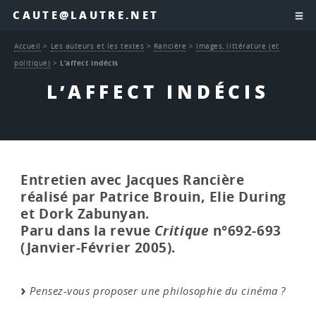
CAUTE@LAUTRE.NET
Accueil
>
Les auteurs et les textes
>
Rancière
>
images, littérature (et
politique)
>
L’affect indécis
L’AFFECT INDÉCIS
Entretien avec Jacques Rancière
réalisé par Patrice Brouin, Elie During
et Dork Zabunyan.
Paru dans la revue
Critique
n°692-693
(Janvier-Février 2005).
Pensez-vous proposer une philosophie du cinéma ?