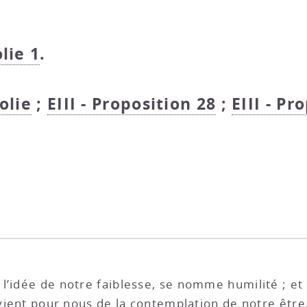
olie 1
.
colie
;
EIII - Proposition 28
;
EIII - Pr
l’idée de notre faiblesse, se nomme humilité ; et
rovient pour nous de la contemplation de notre êtr