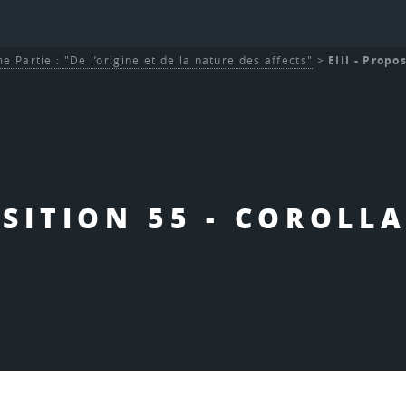
e Partie : "De l’origine et de la nature des affects"
>
EIII - Propos
OSITION 55 - COROLLA