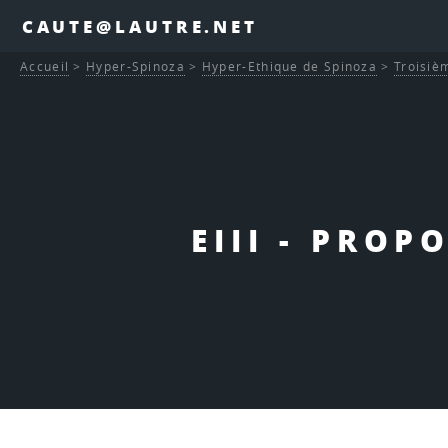
CAUTE@LAUTRE.NET
Accueil
>
Hyper-Spinoza
>
Hyper-Ethique de Spinoza
>
Troisièm
EIII - PROP