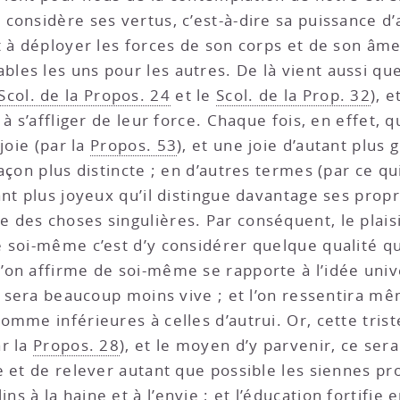
onsidère ses vertus, c’est-à-dire sa puissance d’ag
 à déployer les forces de son corps et de son âme, 
es les uns pour les autres. De là vient aussi que
Scol. de la Propos. 24
et le
Scol. de la Prop. 32
), 
 à s’affliger de leur force. Chaque fois, en effet
joie (par la
Propos. 53
), et une joie d’autant plus 
açon plus distincte ; en d’autres termes (par ce qu
utant plus joyeux qu’il distingue davantage ses propr
des choses singulières. Par conséquent, le plaisir
 soi-même c’est d’y considérer quelque qualité qu
’on affirme de soi-même se rapporte à l’idée uni
n sera beaucoup moins vive ; et l’on ressentira mêm
omme inférieures à celles d’autrui. Or, cette tri
ar la
Propos. 28
), et le moyen d’y parvenir, ce sera
e et de relever autant que possible les siennes pr
 à la haine et à l’envie ; et l’éducation fortifie 