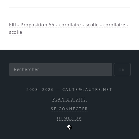
EIII - Proposition 55 - corollaire - scolie - corollaire -
scolie
.
OK
2003- 2026 — CAUTE@LAUTRE.NET
PLAN DU SITE
SE CONNECTER
HTML5 UP