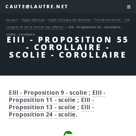
CAUTE@LAUTRE.NET
Accueil
>
Hyper-Spinoza
>
Hyper-Ethique de Spinoza
>
Troisième Partie : "De
l’origine et de la nature des affects"
>
EIII - Proposition 55 - corollaire -
scolie - corollaire
EIII - PROPOSITION 55
- COROLLAIRE -
SCOLIE - COROLLAIRE
EIII - Proposition 9 - scolie
;
EIII -
Proposition 11 - scolie
;
EIII -
Proposition 13 - scolie
;
EIII -
Proposition 24 - scolie
.