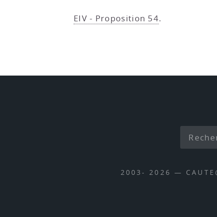
EIV - Proposition 54
.
2003- 2026 — CAUT