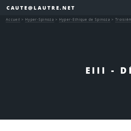
CAUTE@LAUTRE.NET
Accueil
>
Hyper-Spinoza
>
Hyper-Ethique de Spinoza
>
Troisièm
EIII - 