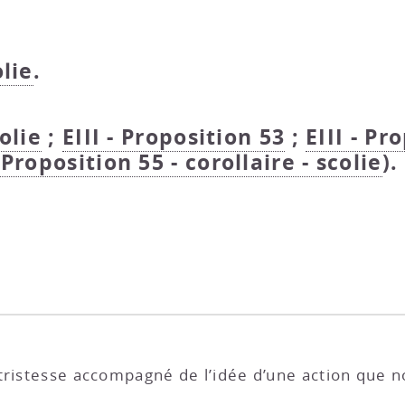
olie
.
colie
;
EIII - Proposition 53
;
EIII - Pr
- Proposition 55 - corollaire - scolie
).
tristesse accompagné de l’idée d’une action que 