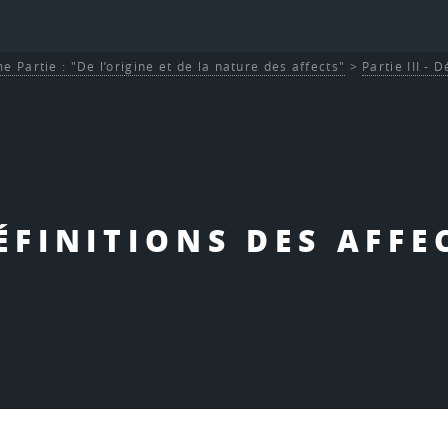
e Partie : "De l’origine et de la nature des affects"
>
Partie III - 
DÉFINITIONS DES AFFE