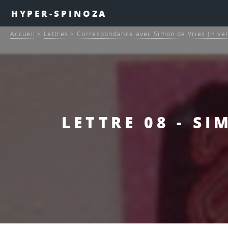
HYPER-SPINOZA
Accueil
>
Lettres
>
Correspondance avec Simon de Vries (Hive
LETTRE 08 - SI