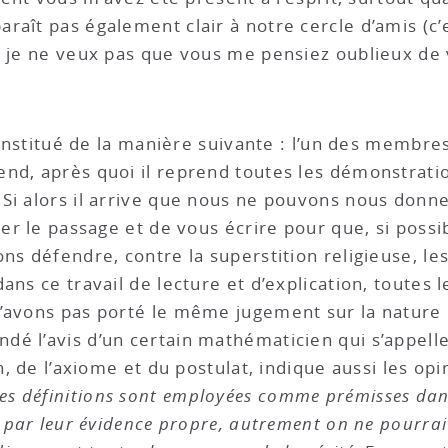
raît pas également clair à notre cercle d’amis (c
e je ne veux pas que vous me pensiez oublieux de 
 institué de la manière suivante : l’un des membres 
nd, après quoi il reprend toutes les démonstratio
i alors il arrive que nous ne pouvons nous donner 
ter le passage et de vous écrire pour que, si possi
ns défendre, contre la superstition religieuse, le
ans ce travail de lecture et d’explication, toutes 
’avons pas porté le même jugement sur la nature d
 l’avis d’un certain mathématicien qui s’appelle B
on, de l’axiome et du postulat, indique aussi les op
es définitions sont employées comme prémisses dans
s par leur évidence propre, autrement on ne pourrai