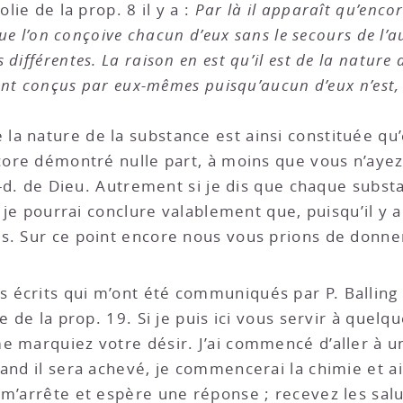
lie de la prop. 8 il y a :
Par là il apparaît qu’enco
 que l’on conçoive chacun d’eux sans le secours de l’
différentes. La raison en est qu’il est de la nature
ient conçus par eux-mêmes puisqu’aucun d’eux n’est, e
a nature de la substance est ainsi constituée qu’e
ncore démontré nulle part, à moins que vous n’ayez
-à-d. de Dieu. Autrement si je dis que chaque subs
, je pourrai conclure valablement que, puisqu’il y a 
s. Sur ce point encore nous vous prions de donner 
 écrits qui m’ont été communiqués par P. Balling
e de la prop. 19. Si je puis ici vous servir à quelqu
 marquiez votre désir. J’ai commencé d’aller à un
and il sera achevé, je commencerai la chimie et ain
 m’arrête et espère une réponse ; recevez les sal