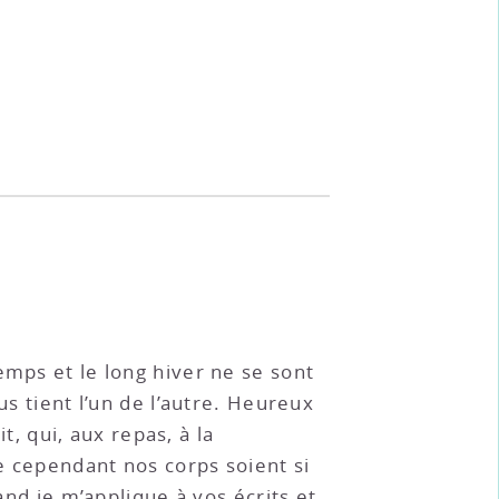
emps et le long hiver ne se sont
us tient l’un de l’autre. Heureux
 qui, aux repas, à la
e cependant nos corps soient si
and je m’applique à vos écrits et