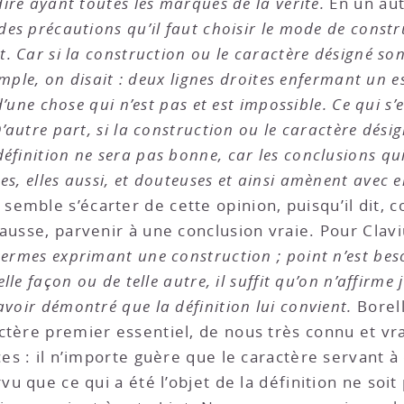
dire ayant toutes les marques de la vérité.
En un aut
des précautions qu’il faut choisir le mode de constr
t. Car si la construction ou le caractère désigné son
xemple, on disait : deux lignes droites enfermant un 
d’une chose qui n’est pas et est impossible. Ce qui s’
D’autre part, si la construction ou le caractère dési
finition ne sera pas bonne, car les conclusions qui
s, elles aussi, et douteuses et ainsi amènent avec e
 semble s’écarter de cette opinion, puisqu’il dit, 
fausse, parvenir à une conclusion vraie. Pour Clav
 termes exprimant une construction ; point n’est be
elle façon ou de telle autre, il suffit qu’on n’affirme
avoir démontré que la définition lui convient.
Borel
ctère premier essentiel, de nous très connu et vra
es : il n’importe guère que le caractère servant à d
vu que ce qui a été l’objet de la définition ne soit