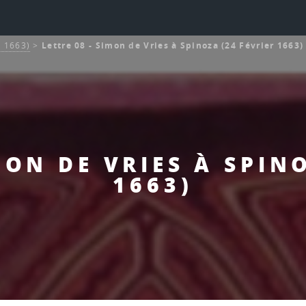
r 1663)
>
Lettre 08 - Simon de Vries à Spinoza (24 Février 1663)
MON DE VRIES À SPIN
1663)