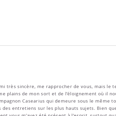
ami très sincère, me rapprocher de vous, mais le t
 me plains de mon sort et de l’éloignement où il no
ompagnon Casearius qui demeure sous le même toit,
des entretiens sur les plus hauts sujets. Bien qu
uvent vous m’avez été présent à l’esprit, surtout qu