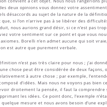
ion convient à cet objet. Nous nous rangerions plu
e des deux opinions vous donnez votre assentimen
tels désaccords au sujet de la nature de la définit
que, si l’on n’arrive pas à se libérer des difficult
duit, nous aurions grand désir, si ce n’est pas tr
iviez votre sentiment sur ce point et que vous nous
es axiomes. Borelli n’en admet aucune qui soit vraie
ction est autre que purement verbale.
définition n’est pas très claire pour nous ; j’ai 
’une chose peut être considérée de deux façons, ou 
relativement à autre chose ; par exemple, l’ente
omposé d’idées. Mais nous ne voyons pas bien ce qu
voir droitement la pensée, il faut la comprendre
pprimant les idées. Ce point donc, l’exemple n’ét
 quelque mesure et nous avons besoin d’une expl