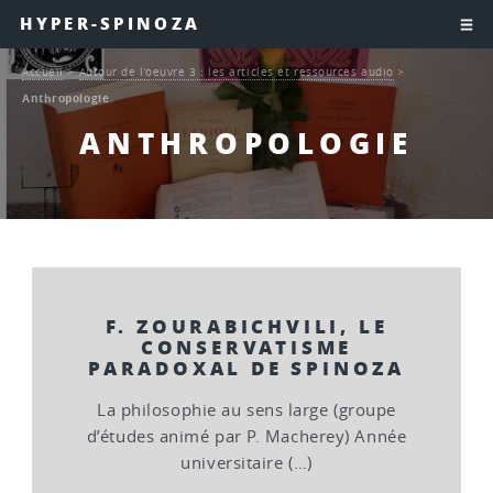
HYPER-SPINOZA
Accueil
>
Autour de l’oeuvre 3 : les articles et ressources audio
>
Anthropologie
ANTHROPOLOGIE
F. ZOURABICHVILI, LE
CONSERVATISME
PARADOXAL DE SPINOZA
La philosophie au sens large (groupe
d’études animé par P. Macherey) Année
universitaire (…)