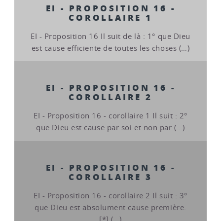
EI - PROPOSITION 16 -
COROLLAIRE 1
EI - Proposition 16 Il suit de là : 1° que Dieu
est cause efficiente de toutes les choses (…)
EI - PROPOSITION 16 -
COROLLAIRE 2
EI - Proposition 16 - corollaire 1 Il suit : 2°
que Dieu est cause par soi et non par (…)
EI - PROPOSITION 16 -
COROLLAIRE 3
EI - Proposition 16 - corollaire 2 Il suit : 3°
que Dieu est absolument cause première.
[*] (…)