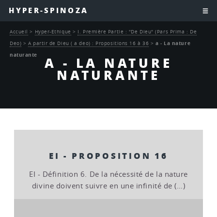
HYPER-SPINOZA
Accueil
>
Hyper-Ethique
>
I. Première Partie : "De Dieu" (Pars Prima : De
Deo)
>
A partir de Dieu ( a deo) : Propositions 16 à 36
>
a - La nature
naturante
A - LA NATURE
NATURANTE
EI - PROPOSITION 16
EI - Définition 6. De la nécessité de la nature
divine doivent suivre en une infinité de (…)