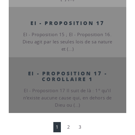
EI - PROPOSITION 17
EI - Proposition 15 ; EI - Proposition 16.
Dieu agit par les seules lois de sa nature
et (…)
EI - PROPOSITION 17 -
COROLLAIRE 1
EI - Proposition 17 Il suit de là : 1° qu’il
n’existe aucune cause qui, en dehors de
Dieu ou (…)
1
2
3