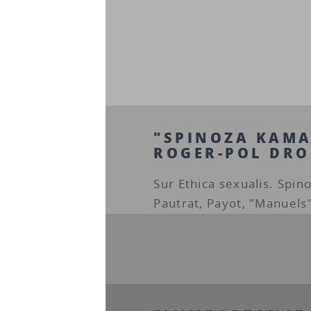
"SPINOZA KAMA
ROGER-POL DRO
Sur Ethica sexualis. Spin
Pautrat, Payot, "Manuels"