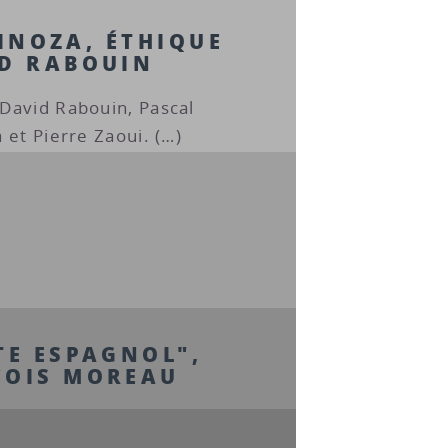
SPINOZA, ÉTHIQUE
ID RABOUIN
David Rabouin, Pascal
 et Pierre Zaoui. (…)
TE ESPAGNOL",
ÇOIS MOREAU