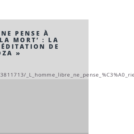
 NE PENSE À
LA MORT’ : LA
ÉDITATION DE
OZA »
/13811713/_L_homme_libre_ne_pense_%C3%A0_r