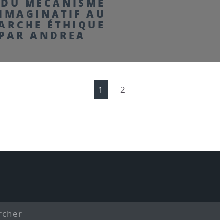
 DU MÉCANISME
 IMAGINATIF AU
MARCHE ÉTHIQUE
 PAR ANDREA
1
2