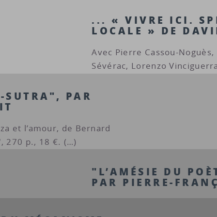
... « VIVRE ICI. 
LOCALE » DE DAV
Avec Pierre Cassou-Noguès, 
Sévérac, Lorenzo Vinciguerra
-SUTRA", PAR
IT
oza et l’amour, de Bernard
, 270 p., 18 €. (…)
"L’AMÉSIE DU POÈ
PAR PIERRE-FRAN