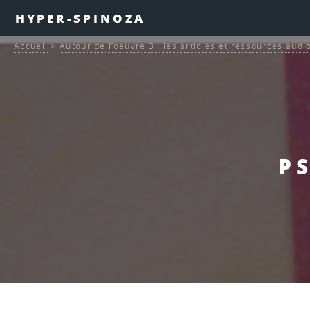
HYPER-SPINOZA
Accueil
>
Autour de l’oeuvre 3 : les articles et ressources audi
P