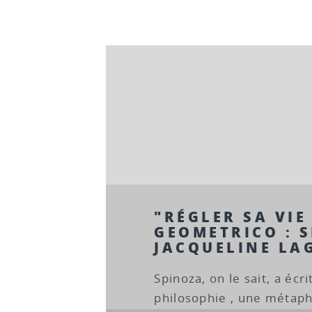
"RÉGLER SA VIE
GEOMETRICO : S
JACQUELINE LA
Spinoza, on le sait, a éc
philosophie , une métaph