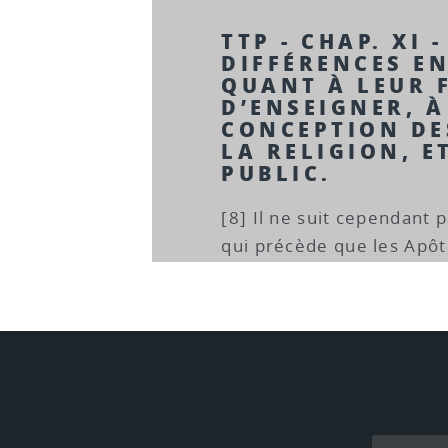
TTP - CHAP. XI -
DIFFÉRENCES E
QUANT À LEUR 
D’ENSEIGNER, À
CONCEPTION DE
LA RELIGION, E
PUBLIC.
[8] Il ne suit cependant 
qui précède que les Apôtr