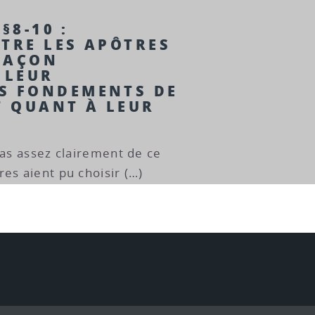
 §8-10 :
NTRE LES APÔTRES
FAÇON
 LEUR
S FONDEMENTS DE
T QUANT À LEUR
pas assez clairement de ce
es aient pu choisir (…)