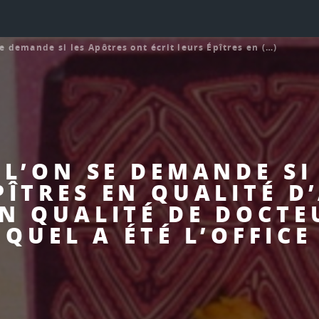
e demande si les Apôtres ont écrit leurs Épîtres en (…)
Ù L’ON SE DEMANDE SI
PÎTRES EN QUALITÉ D
N QUALITÉ DE DOCTE
QUEL A ÉTÉ L’OFFICE