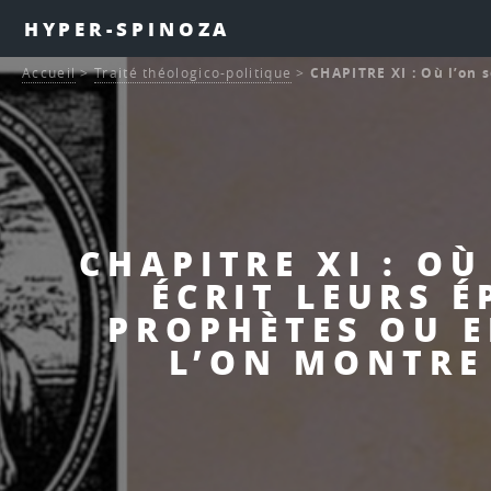
HYPER-SPINOZA
Accueil
>
Traité théologico-politique
>
CHAPITRE XI : Où l’on s
CHAPITRE XI : O
ÉCRIT LEURS É
PROPHÈTES OU E
L’ON MONTRE 