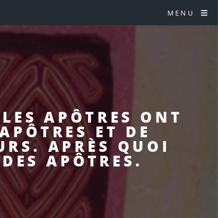
MENU
 LES APÔTRES ONT
’APÔTRES ET DE
URS. APRÈS QUOI
 DES APÔTRES.