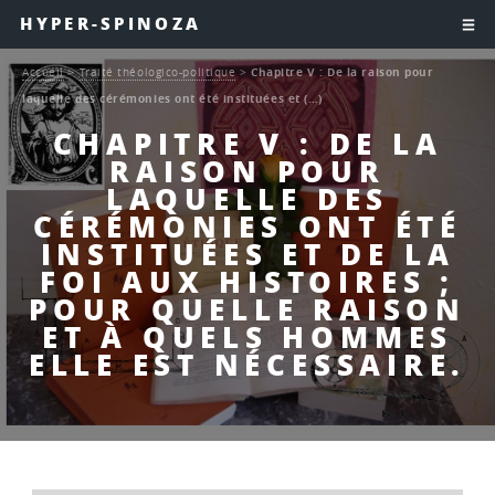
HYPER-SPINOZA
Accueil
>
Traité théologico-politique
>
Chapitre V : De la raison pour
laquelle des cérémonies ont été instituées et (…)
CHAPITRE V : DE LA
RAISON POUR
LAQUELLE DES
CÉRÉMONIES ONT ÉTÉ
INSTITUÉES ET DE LA
FOI AUX HISTOIRES ;
POUR QUELLE RAISON
ET À QUELS HOMMES
ELLE EST NÉCESSAIRE.