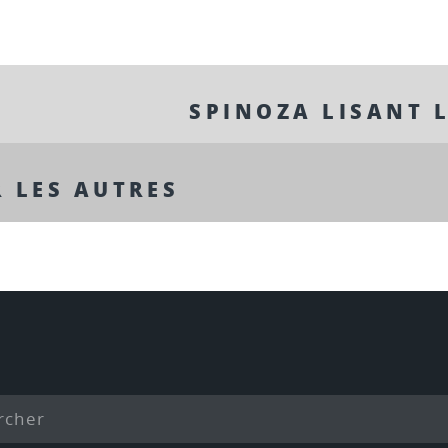
SPINOZA LISANT 
R LES AUTRES