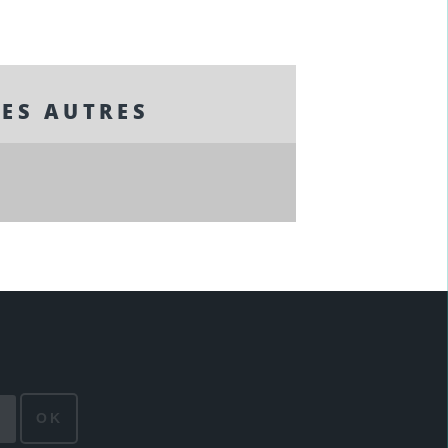
LES AUTRES
OK