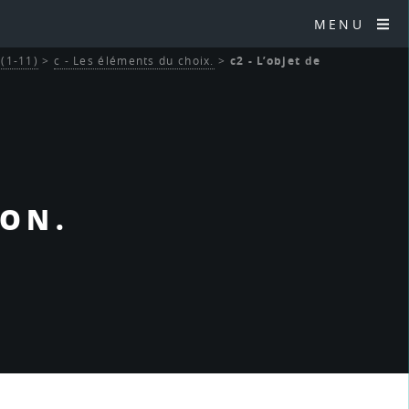
MENU
 (1-11)
>
c - Les éléments du choix.
>
c2 - L’objet de
ION.