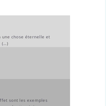
à une chose éternelle et
e (…)
ffet sont les exemples