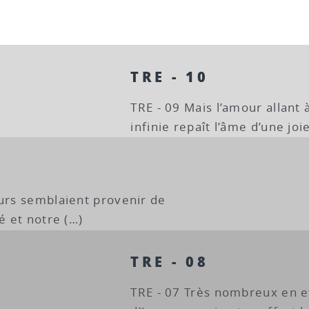
TRE - 10
TRE - 09 Mais l’amour allant 
infinie repaît l’âme d’une joi
eurs semblaient provenir de
é et notre (…)
TRE - 08
TRE - 07 Très nombreux en e