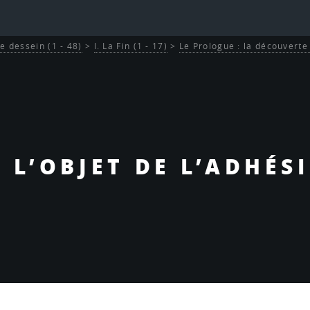
Le dessein (1 - 48)
>
I. La Fin (1 - 17)
>
Le Prologue : la découverte
- L’OBJET DE L’ADHÉS