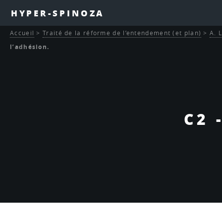
HYPER-SPINOZA
Accueil
>
Traité de la réforme de l’entendement (et plan)
>
A. 
l’adhésion.
C2 