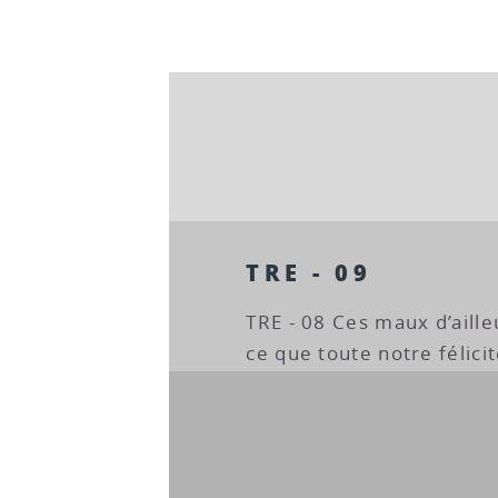
TRE - 09
TRE - 08 Ces maux d’aill
ce que toute notre félicit