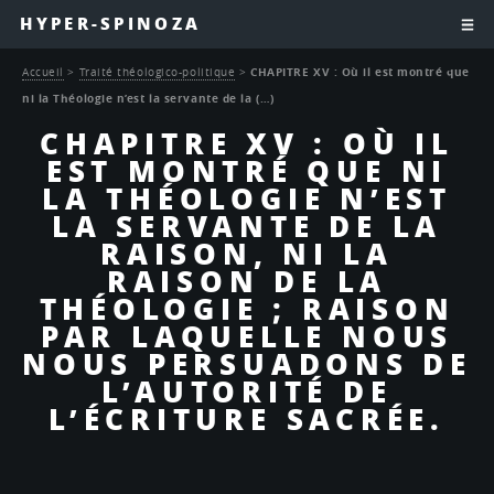
HYPER-SPINOZA
Accueil
>
Traité théologico-politique
>
CHAPITRE XV : Où il est montré que
ni la Théologie n’est la servante de la (…)
CHAPITRE XV : OÙ IL
EST MONTRÉ QUE NI
LA THÉOLOGIE N’EST
LA SERVANTE DE LA
RAISON, NI LA
RAISON DE LA
THÉOLOGIE ; RAISON
PAR LAQUELLE NOUS
NOUS PERSUADONS DE
L’AUTORITÉ DE
L’ÉCRITURE SACRÉE.