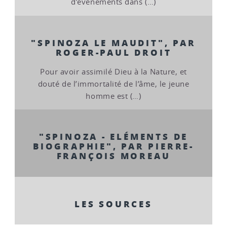
d’événements dans (…)
"SPINOZA LE MAUDIT", PAR
ROGER-PAUL DROIT
Pour avoir assimilé Dieu à la Nature, et
douté de l’immortalité de l’âme, le jeune
homme est (…)
"SPINOZA - ELÉMENTS DE
BIOGRAPHIE", PAR PIERRE-
FRANÇOIS MOREAU
LES SOURCES