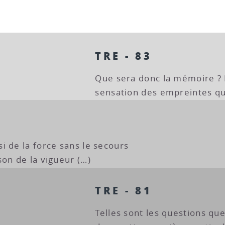
TRE - 83
Que sera donc la mémoire ? 
sensation des empreintes qui
i de la force sans le secours
on de la vigueur (…)
TRE - 81
Telles sont les questions que