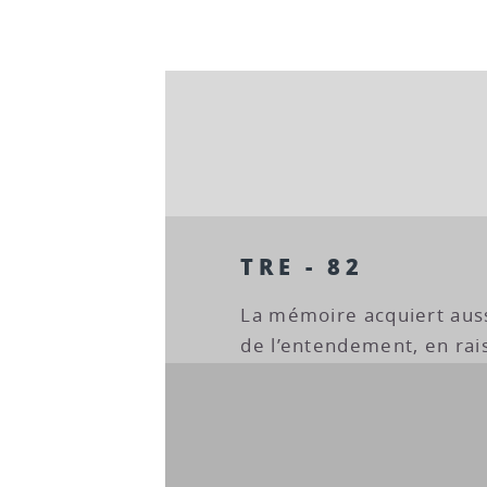
TRE - 82
La mémoire acquiert auss
de l’entendement, en rais