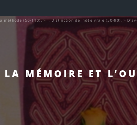
La méthode (50-110).
>
I. Distinction de l’idée vraie (50-90).
>
D’av
- LA MÉMOIRE ET L’OU