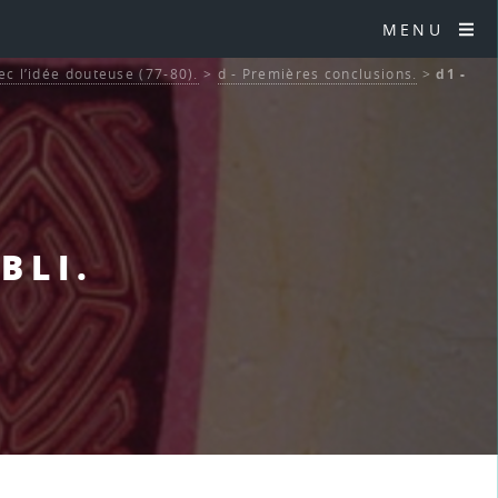
MENU
ec l’idée douteuse (77-80).
>
d - Premières conclusions.
>
d1 -
BLI.