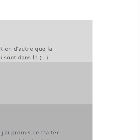
Rien d’autre que la
 sont dans le (…)
 j’ai promis de traiter