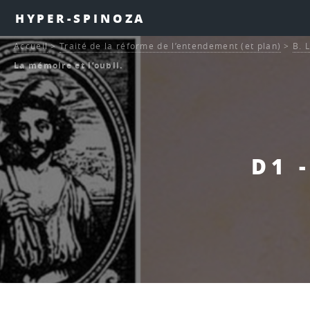
HYPER-SPINOZA
Accueil
>
Traité de la réforme de l’entendement (et plan)
>
B. 
La mémoire et l’oubli.
D1 