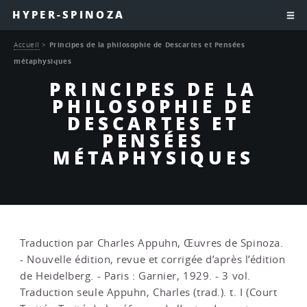
HYPER-SPINOZA
Accueil
>
Principes de la philosophie de Descartes et Pensées
métaphysiques
PRINCIPES DE LA
PHILOSOPHIE DE
DESCARTES ET
PENSÉES
MÉTAPHYSIQUES
Traduction par Charles Appuhn, Œuvres de Spinoza.
- Nouvelle édition, revue et corrigée d’après l’édition
de Heidelberg. - Paris : Garnier, 1929. - 3 vol.
Traduction seule Appuhn, Charles (trad.). t. I (Court