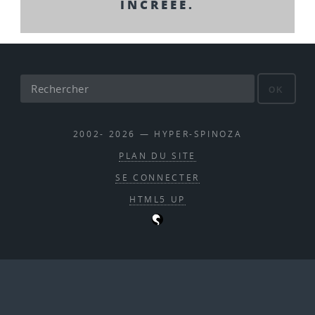
INCRÉÉE.
OK
2002- 2026 — HYPER-SPINOZA
PLAN DU SITE
SE CONNECTER
HTML5 UP