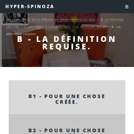
HYPER-SPINOZA
Accueil
>
Traité de la réforme de l’entendement (et plan)
>
B. La méthode
(50-110).
>
II. Les règles à suivre (91-98).
>
La définition (94-98)
>
b - La
définition requise.
B - LA DÉFINITION
REQUISE.
B1 - POUR UNE CHOSE
CRÉÉE.
B2 - POUR UNE CHOSE