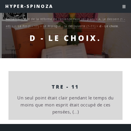
HYPER-SPINOZA
Accueil
>
Traité de la réforme de l’entendement (et plan)
>
A. Le dessein (1 -
48)
>
I. La Fin (1 - 17)
>
Le Prologue : la découverte (1-11)
>
d - Le choix.
D - LE CHOIX.
TRE - 11
Un seul point était clair pendant le temps du
moins que mon esprit était occupé de ces
pensées, (…)