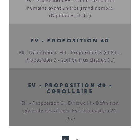
EV - Proposition 38 - scolie. Les Corps
humains ayant un très grand nombre
d’aptitudes, ils (…)
EV - PROPOSITION 40
EII - Définition 6. EIII - Proposition 3 (et EIII -
Proposition 3 - scolie). Plus chaque (…)
EV - PROPOSITION 40 -
COROLLAIRE
EIII - Proposition 3 ; Ethique III - Définition
générale des affects. EV - Proposition 21
; (…)