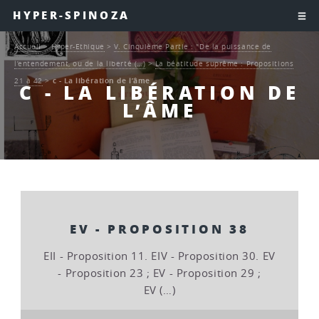
HYPER-SPINOZA
Accueil
>
Hyper-Ethique
>
V. Cinquième Partie : "De la puissance de
l’entendement, ou de la liberté (…)
>
La béatitude suprême : Propositions
21 à 42
>
c - La libération de l’âme
C - LA LIBÉRATION DE
L’ÂME
EV - PROPOSITION 38
EII - Proposition 11. EIV - Proposition 30. EV
- Proposition 23 ; EV - Proposition 29 ;
EV (…)