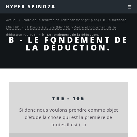
HYPER-SPINOZA
Accueil
>
Traité de la réforme de l’entendement (et plan)
>
B. La méthode
(50-110).
>
III. L’ordre à suivre (99-110).
>
Ordre et fondement de la
déduction (99-105).
>
b - Le fondement de la déduction.
B - LE FONDEMENT DE
LA DÉDUCTION.
TRE - 105
Si donc nous voulons prendre comme objet
d’étude la chose qui est la première de
toutes il est (…)