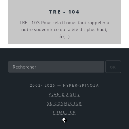
TRE - 104
TRE - 103 Pour cela il nous faut rappeler à
notre souvenir ce qui a été dit plus haut,
à (…)
OK
2002- 2026 — HYPER-SPINOZA
PLAN DU SITE
SE CONNECTER
HTML5 UP