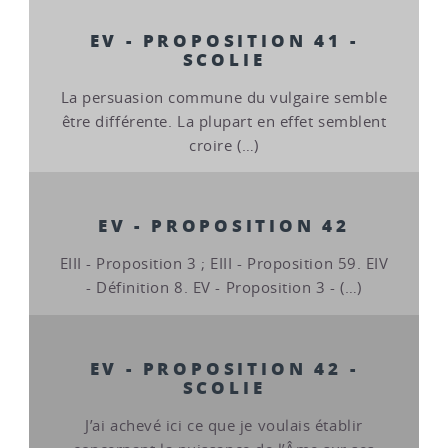
EV - PROPOSITION 41 -
SCOLIE
La persuasion commune du vulgaire semble
être différente. La plupart en effet semblent
croire (…)
EV - PROPOSITION 42
EIII - Proposition 3 ; EIII - Proposition 59. EIV
- Définition 8. EV - Proposition 3 - (…)
EV - PROPOSITION 42 -
SCOLIE
J’ai achevé ici ce que je voulais établir