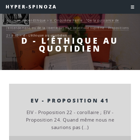
HYPER-SPINOZA
Accueil
>
Hyper-Ethique
>
V. Cinquième Partie : "De la puissance de
l’entendement, ou de la liberté (…)
>
La béatitude suprême : Propositions
21 à 42
>
d - L’éthique au quotidien
D - L’ÉTHIQUE AU
QUOTIDIEN
EV - PROPOSITION 41
EIV - Proposition 22 - corollaire ; EIV -
Proposition 24. Quand même nous ne
saurions pas (…)