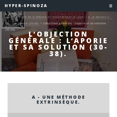
HYPER-SPINOZA
Accueil
>
Traité de la réforme de l’entendement (et plan)
>
A. Le dessein (1 -
48)
>
III. La Voie (30-48).
>
L’objection générale : l’aporie et sa solution
(30-38).
L’OBJECTION
GÉNÉRALE : L’APORIE
ET SA SOLUTION (30-
38).
A - UNE MÉTHODE
EXTRINSÈQUE.