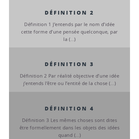
DÉFINITION 2
Définition 1 J’entends par le nom d’idée
cette forme d’une pensée quelconque, par
la (…)
DÉFINITION 3
Définition 2 Par réalité objective d’une idée
j’entends l’être ou l’entité de la chose (…)
DÉFINITION 4
Définition 3 Les mêmes choses sont dites
être formellement dans les objets des idées
quand (…)