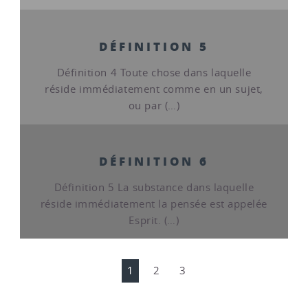
DÉFINITION 5
Définition 4 Toute chose dans laquelle
réside immédiatement comme en un sujet,
ou par (…)
DÉFINITION 6
Définition 5 La substance dans laquelle
réside immédiatement la pensée est appelée
Esprit. (…)
1
2
3