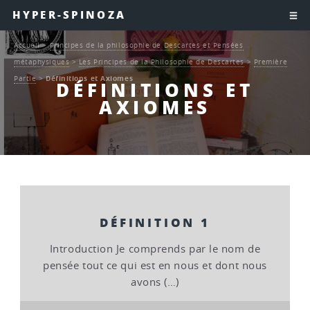
HYPER-SPINOZA
Accueil
>
Principes de la philosophie de Descartes et Pensées
métaphysiques
>
Les Principes de la Philosophie de Descartes
>
Première
Partie
>
Définitions et Axiomes
DÉFINITIONS ET
AXIOMES
DÉFINITION 1
Introduction Je comprends par le nom de
pensée tout ce qui est en nous et dont nous
avons (…)