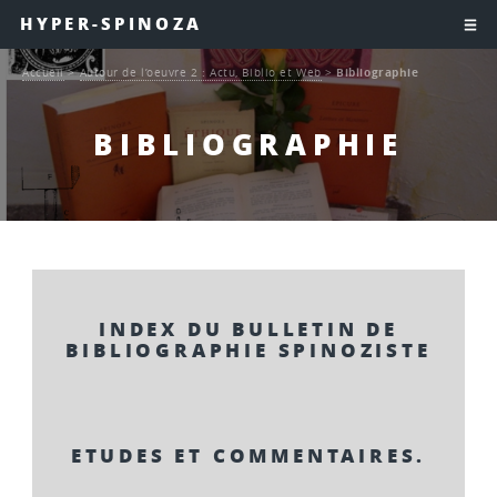
HYPER-SPINOZA
Accueil
>
Autour de l’oeuvre 2 : Actu, Biblio et Web
>
Bibliographie
BIBLIOGRAPHIE
INDEX DU BULLETIN DE
BIBLIOGRAPHIE SPINOZISTE
ETUDES ET COMMENTAIRES.