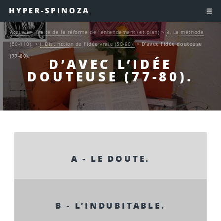
HYPER-SPINOZA
Accueil
>
Traité de la réforme de l’entendement (et plan)
>
B. La méthode
(50-110).
>
I. Distinction de l’idée vraie (50-90).
>
D’avec l’idée douteuse
(77-80).
D’AVEC L’IDÉE
DOUTEUSE (77-80).
A - LE DOUTE.
B - L’INDUBITABLE.