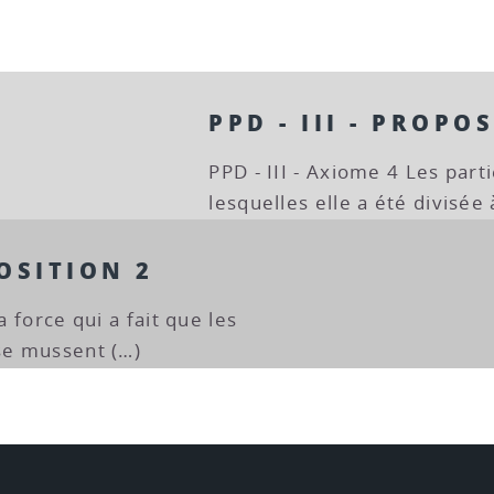
PPD - III - PROPO
PPD - III - Axiome 4 Les part
lesquelles elle a été divisée 
POSITION 2
a force qui a fait que les
 se mussent (…)