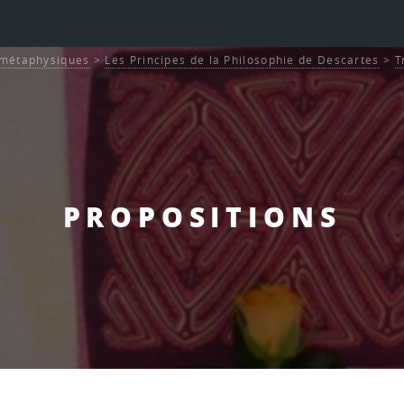
s métaphysiques
>
Les Principes de la Philosophie de Descartes
>
T
PROPOSITIONS