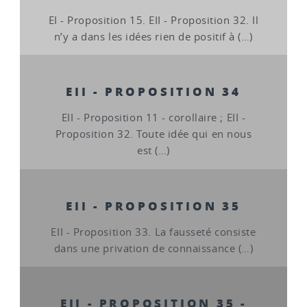
EI - Proposition 15. EII - Proposition 32. Il
n’y a dans les idées rien de positif à (…)
EII - PROPOSITION 34
EII - Proposition 11 - corollaire ; EII -
Proposition 32. Toute idée qui en nous
est (…)
EII - PROPOSITION 35
EII - Proposition 33. La fausseté consiste
dans une privation de connaissance (…)
EII - PROPOSITION 35 -