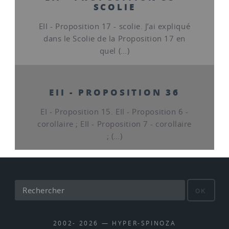
SCOLIE
EII - Proposition 17 - scolie. J’ai expliqué
dans le Scolie de la Proposition 17 en
quel (…)
EII - PROPOSITION 36
EI - Proposition 15. EII - Proposition 6 -
corollaire ; EII - Proposition 7 - corollaire
; (…)
OK
2002- 2026 — HYPER-SPINOZA