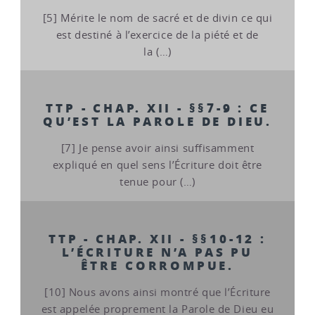
[5] Mérite le nom de sacré et de divin ce qui
est destiné à l’exercice de la piété et de
la (…)
TTP - CHAP. XII - §§7-9 : CE
QU’EST LA PAROLE DE DIEU.
[7] Je pense avoir ainsi suffisamment
expliqué en quel sens l’Écriture doit être
tenue pour (…)
TTP - CHAP. XII - §§10-12 :
L’ÉCRITURE N’A PAS PU
ÊTRE CORROMPUE.
[10] Nous avons ainsi montré que l’Écriture
est appelée proprement la Parole de Dieu eu