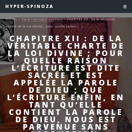
HYPER-SPINOZA
Accueil
>
Traité théologico-politique
>
CHAPITRE XII : De la véritable
charte de la Loi Divine ; pour quelle raison (…)
CHAPITRE XII : DE LA
VÉRITABLE CHARTE DE
LA LOI DIVINE ; POUR
QUELLE RAISON
L’ÉCRITURE EST DITE
SACRÉE ET EST
APPELÉE LA PAROLE
DE DIEU ; QUE
L’ÉCRITURE ENFIN, EN
TANT QU’ELLE
CONTIENT LA PAROLE
DE DIEU, NOUS EST
PARVENUE SANS