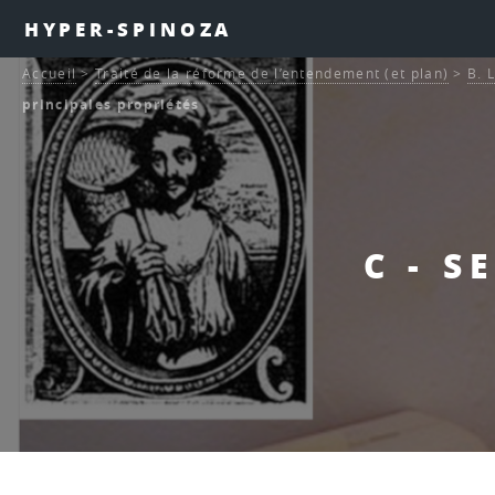
HYPER-SPINOZA
Accueil
>
Traité de la réforme de l’entendement (et plan)
>
B. 
principales propriétés
C - S