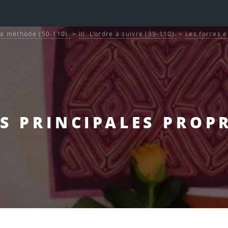
La méthode (50-110).
>
III. L’ordre à suivre (99-110).
>
Les forces e
ES PRINCIPALES PROP