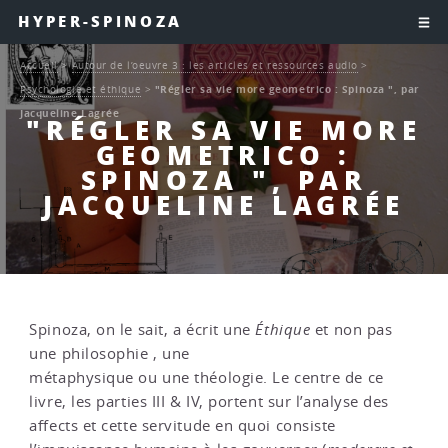
HYPER-SPINOZA
Accueil
>
Autour de l’oeuvre 3 : les articles et ressources audio
>
Psychologie et éthique
>
"Régler sa vie more geometrico : Spinoza ", par
Jacqueline Lagrée
"RÉGLER SA VIE MORE
GEOMETRICO :
SPINOZA ", PAR
JACQUELINE LAGRÉE
Spinoza, on le sait, a écrit une
Éthique
et non pas
une philosophie , une
métaphysique ou une théologie. Le centre de ce
livre, les parties III & IV, portent sur l’analyse des
affects et cette servitude en quoi consiste