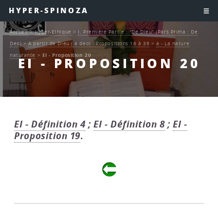
HYPER-SPINOZA
Accueil
>
Hyper-Ethique
>
I. Première Partie : "De Dieu" (Pars Prima : De
Deo)
>
A partir de Dieu ( a deo) : Propositions 16 à 36
>
a - La nature
naturante
>
EI - Proposition 20
EI - PROPOSITION 20
EI - Définition 4
;
EI - Définition 8
;
EI -
Proposition 19
.