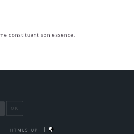
omme constituant son essence.
OK
HTML5 UP