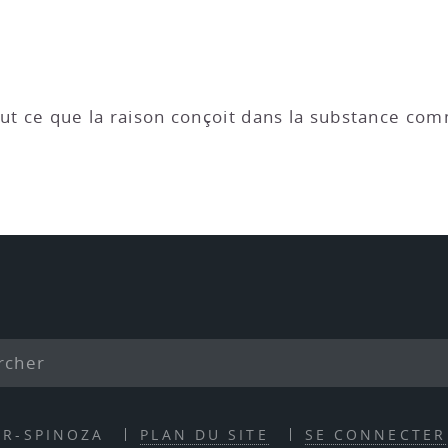
ribut ce que la raison conçoit dans la substance c
ER-SPINOZA
PLAN DU SITE
SE CONNECTER