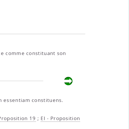
nce comme constituant son
em essentiam constituens.
 Proposition 19
;
EI - Proposition