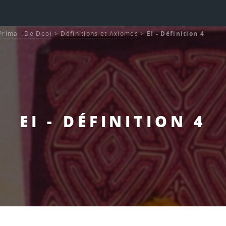
 Prima : De Deo)
>
Définitions et Axiomes
>
EI - Définition 4
EI - DÉFINITION 4