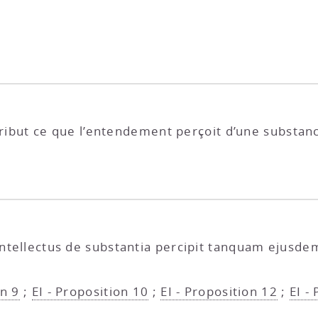
tribut ce que l’entendement perçoit d’une substa
 intellectus de substantia percipit tanquam ejusd
on 9
;
EI - Proposition 10
;
EI - Proposition 12
;
EI -