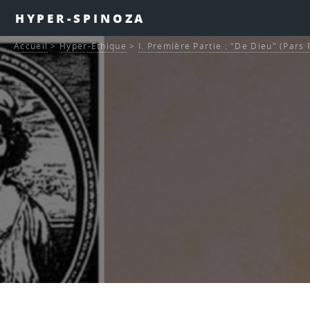
HYPER-SPINOZA
Accueil
>
Hyper-Ethique
>
I. Première Partie : "De Dieu" (Pars