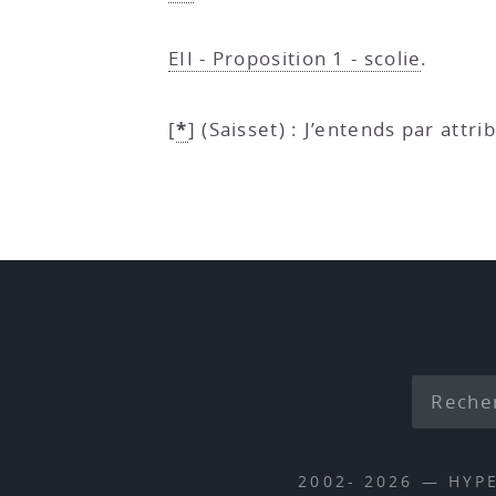
EII - Proposition 1 - scolie
.
*
[
]
(Saisset) : J’entends par att
2002- 2026 — HYP