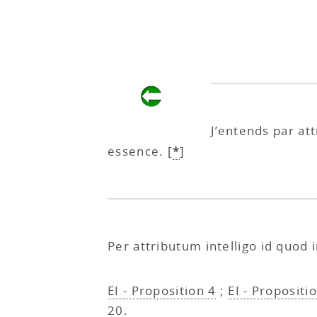
J’entends par at
*
essence.
[
]
Per attributum intelligo id quod
EI - Proposition 4
;
EI - Propositi
20
.